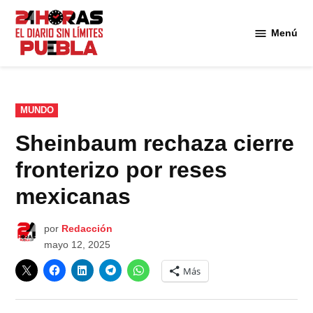
Saltar
al
Menú
Diario
contenido
24
Horas
Puebla
PUBLICADO
MUNDO
EN
Sheinbaum rechaza cierre
fronterizo por reses
mexicanas
por
Redacción
mayo 12, 2025
Más