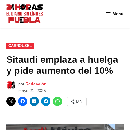
Saltar
al
Menú
Diario
contenido
24
Horas
Puebla
PUBLICADO
CARROUSEL
EN
Sitaudi emplaza a huelga
y pide aumento del 10%
por
Redacción
mayo 21, 2025
Más