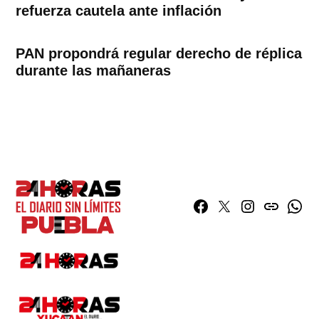
refuerza cautela ante inflación
PAN propondrá regular derecho de réplica
durante las mañaneras
Facebook
Twitter
Instagram
issuu
What