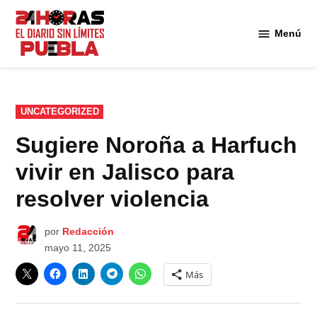
Saltar
al
Menú
Diario
contenido
24
Horas
Puebla
PUBLICADO
UNCATEGORIZED
EN
Sugiere Noroña a Harfuch
vivir en Jalisco para
resolver violencia
por
Redacción
mayo 11, 2025
Más