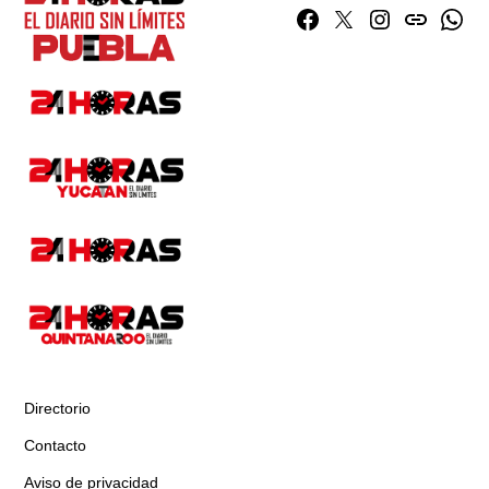
Facebook
Twitter
Instagram
issuu
What
Directorio
Contacto
Aviso de privacidad