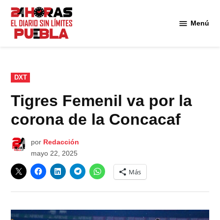
Saltar
al
Menú
Diario
contenido
24
Horas
Puebla
PUBLICADO
DXT
EN
Tigres Femenil va por la
corona de la Concacaf
por
Redacción
mayo 22, 2025
Más