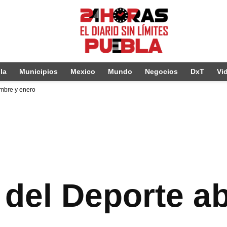
la
Municipios
Mexico
Mundo
Negocios
DxT
Vi
embre y enero
del Deporte ab