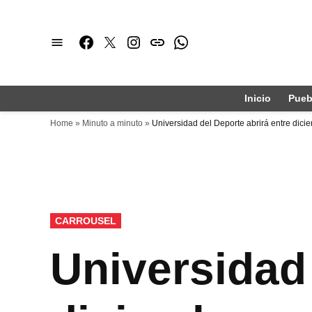
Saltar
al
Facebook
Twitter
Instagram
issuu
Whatsapp
contenido
Inicio
Pueb
Home
»
Minuto a minuto
»
Universidad del Deporte abrirá entre dici
PUBLICADO
CARROUSEL
EN
Universidad 