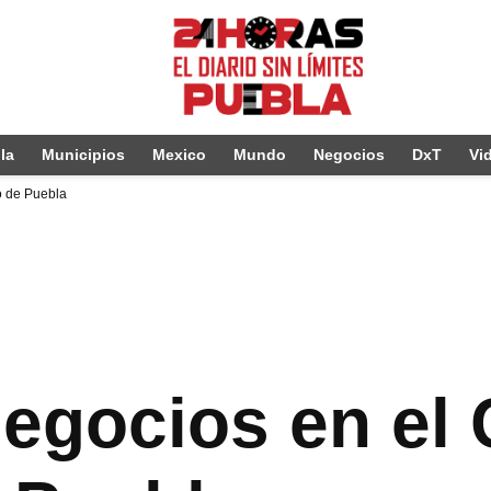
la
Municipios
Mexico
Mundo
Negocios
DxT
Vi
o de Puebla
negocios en el 