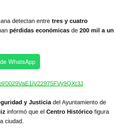
ana detectan entre
tres y cuatro
onan
pérdidas económicas
de
200 mil a un
 de WhatsApp
nel/0029VaE1iV22975FVy9QXt3J
guridad y Justicia
del Ayuntamiento de
iz
informó que el
Centro Histórico
figura
a ciudad.