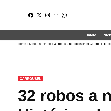
Saltar
al
Facebook
Twitter
Instagram
issuu
Whatsapp
contenido
Inicio
Pueb
Home
»
Minuto a minuto
»
32 robos a negocios en el Centro Históric
PUBLICADO
CARROUSEL
EN
32 robos a 