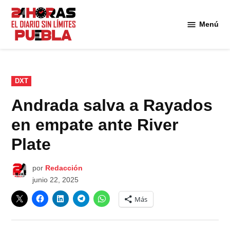
Saltar
al
Menú
Diario
contenido
24
Horas
Puebla
PUBLICADO
DXT
EN
Andrada salva a Rayados
en empate ante River
Plate
por
Redacción
junio 22, 2025
Más