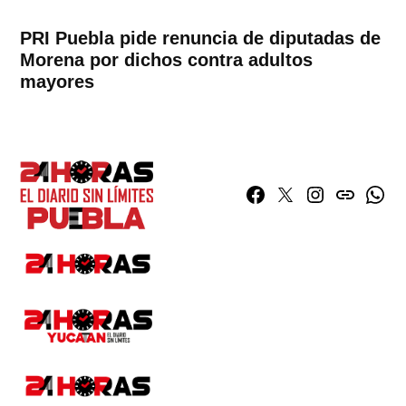
PRI Puebla pide renuncia de diputadas de
Morena por dichos contra adultos
mayores
Facebook
Twitter
Instagram
issuu
What