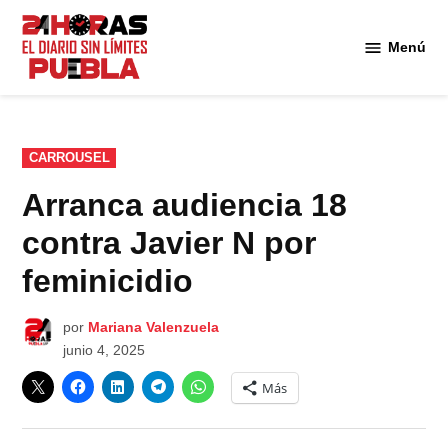
Saltar
al
Menú
Diario
contenido
24
Horas
Puebla
PUBLICADO
CARROUSEL
EN
Arranca audiencia 18
contra Javier N por
feminicidio
por
Mariana Valenzuela
junio 4, 2025
Más