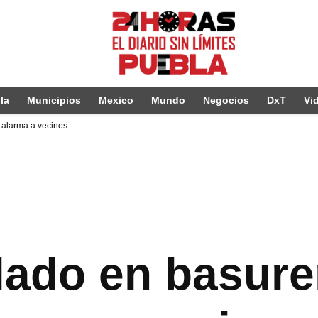
la
Municipios
Mexico
Mundo
Negocios
DxT
Vi
 alarma a vecinos
lado en basure