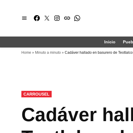
Saltar
al
Facebook
Twitter
Instagram
issuu
Whatsapp
contenido
Inicio
Pueb
Home
»
Minuto a minuto
»
Cadáver hallado en basurero de Teotlalco
PUBLICADO
CARROUSEL
EN
Cadáver hal