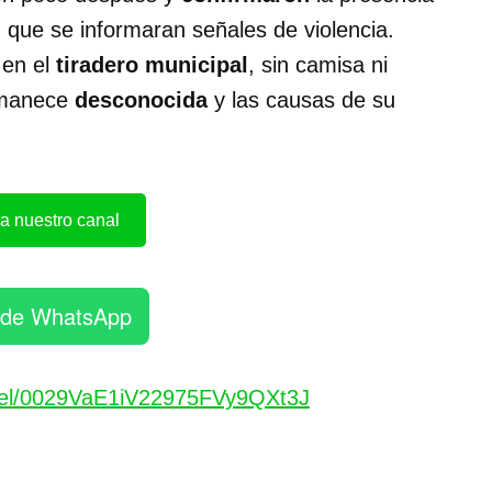
 que se informaran señales de violencia.
 en el
tiradero municipal
, sin camisa ni
ermanece
desconocida
y las causas de su
a nuestro canal
 de WhatsApp
nel/0029VaE1iV22975FVy9QXt3J