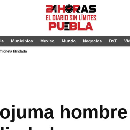
la
Municipios
Mexico
Mundo
Negocios
DxT
Vi
mioneta blindada
eojuma hombre