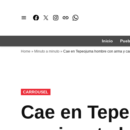
Saltar
al
Facebook
Twitter
Instagram
issuu
Whatsapp
contenido
Inicio
Pueb
Home
»
Minuto a minuto
»
Cae en Tepeojuma hombre con arma y ca
PUBLICADO
CARROUSEL
EN
Cae en Tep