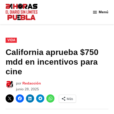
Saltar
al
Menú
Diario
contenido
24
Horas
Puebla
PUBLICADO
VIDA
EN
California aprueba $750
mdd en incentivos para
cine
por
Redacción
junio 28, 2025
Más