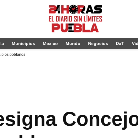
la
Municipios
Mexico
Mundo
Negocios
DxT
Vi
ipios poblanos
signa Concejo