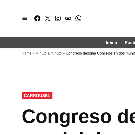
Saltar
al
Facebook
Twitter
Instagram
issuu
Whatsapp
contenido
Inicio
Pueb
Home
»
Minuto a minuto
»
Congreso designa Concejos en dos munic
PUBLICADO
CARROUSEL
EN
Congreso de