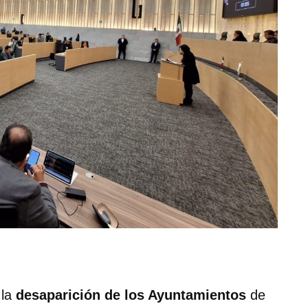
 la
desaparición de los Ayuntamientos
de