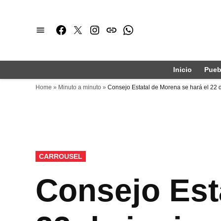
Saltar
al
Facebook
Twitter
Instagram
issuu
Whatsapp
contenido
Inicio
Pueb
Home
»
Minuto a minuto
»
Consejo Estatal de Morena se hará el 22 d
PUBLICADO
CARROUSEL
EN
Consejo Est