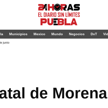
la
Municipios
Mexico
Mundo
Negocios
DxT
Vi
e junio
atal de Morena 