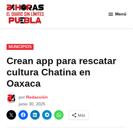
Saltar
al
Menú
Diario
contenido
24
Horas
Puebla
PUBLICADO
MUNICIPIOS
EN
Crean app para rescatar
cultura Chatina en
Oaxaca
por
Redacción
junio 30, 2025
Más