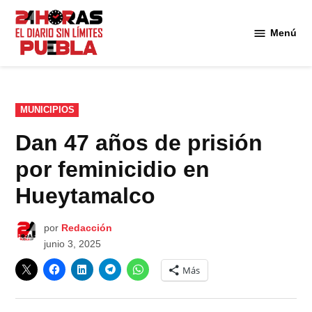
Saltar
al
Menú
Diario
contenido
24
Horas
Puebla
PUBLICADO
MUNICIPIOS
EN
Dan 47 años de prisión
por feminicidio en
Hueytamalco
por
Redacción
junio 3, 2025
Más