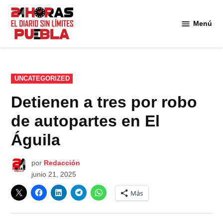
Saltar
al
Menú
Diario
contenido
24
Horas
Puebla
PUBLICADO
UNCATEGORIZED
EN
Detienen a tres por robo
de autopartes en El
Águila
por
Redacción
junio 21, 2025
Más