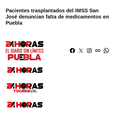
Pacientes trasplantados del IMSS San
José denuncian falta de medicamentos en
Puebla
Facebook
Twitter
Instagram
issuu
What