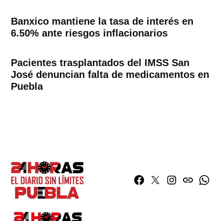
Banxico mantiene la tasa de interés en
6.50% ante riesgos inflacionarios
Pacientes trasplantados del IMSS San
José denuncian falta de medicamentos en
Puebla
Facebook
Twitter
Instagram
issuu
What