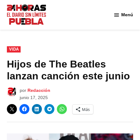
Saltar
al
Menú
Diario
contenido
24
Horas
Puebla
PUBLICADO
VIDA
EN
Hijos de The Beatles
lanzan canción este junio
por
Redacción
junio 17, 2025
Más