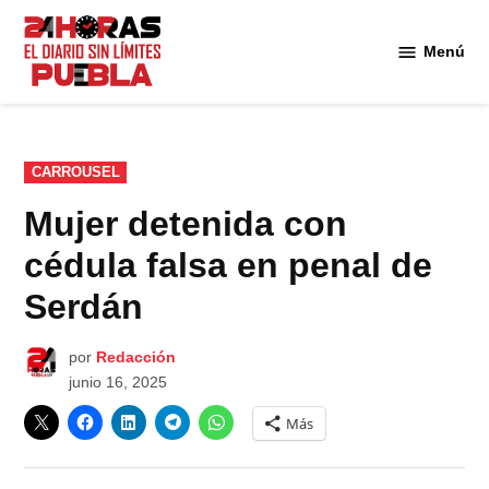
Saltar
al
Menú
Diario
contenido
24
Horas
Puebla
PUBLICADO
CARROUSEL
EN
Mujer detenida con
cédula falsa en penal de
Serdán
por
Redacción
junio 16, 2025
Más