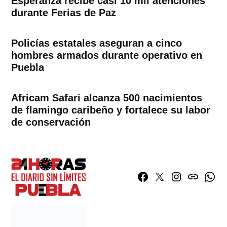
Esperanza recibe casi 10 mil atenciones
durante Ferias de Paz
Policías estatales aseguran a cinco
hombres armados durante operativo en
Puebla
Africam Safari alcanza 500 nacimientos
de flamingo caribeño y fortalece su labor
de conservación
Facebook
Twitter
Instagram
issuu
What