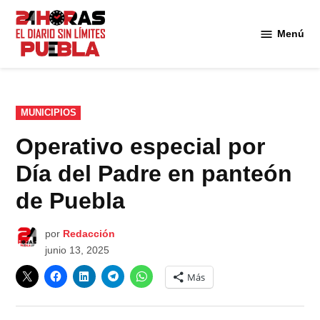
Saltar
al
Menú
Diario
contenido
24
Horas
Puebla
PUBLICADO
MUNICIPIOS
EN
Operativo especial por
Día del Padre en panteón
de Puebla
por
Redacción
junio 13, 2025
Más