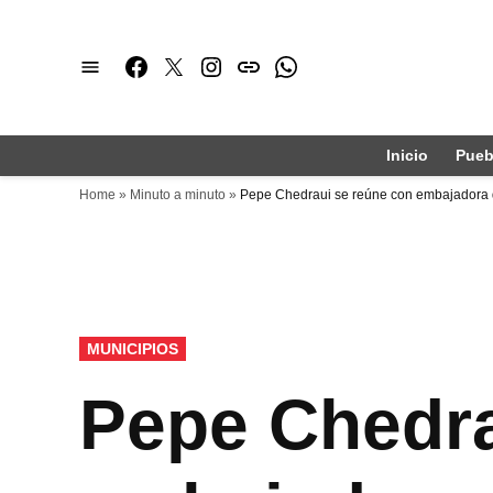
Saltar
al
Facebook
Twitter
Instagram
issuu
Whatsapp
contenido
Inicio
Pueb
Home
»
Minuto a minuto
»
Pepe Chedraui se reúne con embajadora 
PUBLICADO
MUNICIPIOS
EN
Pepe Chedra