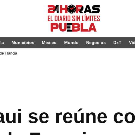
la
Municipios
Mexico
Mundo
Negocios
DxT
Vi
de Francia
ui se reúne c