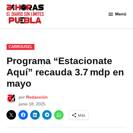
Saltar
al
Menú
Diario
contenido
24
Horas
Puebla
PUBLICADO
CARROUSEL
EN
Programa “Estacionate
Aquí” recauda 3.7 mdp en
mayo
por
Redacción
junio 18, 2025
Más