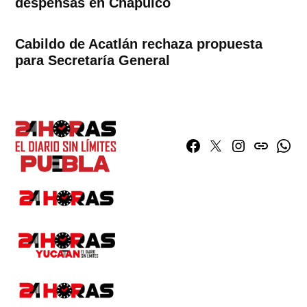
despensas en Chapulco
Cabildo de Acatlán rechaza propuesta
para Secretaría General
Facebook
Twitter
Instagram
issuu
What