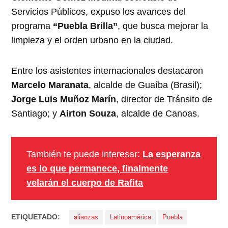
Servicios Públicos, expuso los avances del
programa
“Puebla Brilla”
, que busca mejorar la
limpieza y el orden urbano en la ciudad.
Entre los asistentes internacionales destacaron
Marcelo Maranata
, alcalde de Guaíba (Brasil);
Jorge Luis Muñoz Marín
, director de Tránsito de
Santiago; y
Airton Souza
, alcalde de Canoas.
También te puede interesar:
La esperanza
es lo que permanece, finalmente
velarán el cuerpo de Rafita
ETIQUETADO:
alianzas
Latinoamérica
Puebla