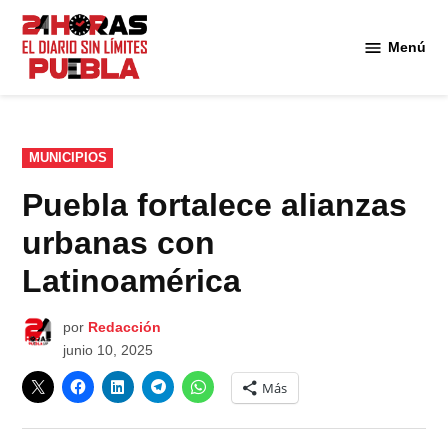
Saltar
al
Menú
Diario
contenido
24
Horas
Puebla
PUBLICADO
MUNICIPIOS
EN
Puebla fortalece alianzas
urbanas con
Latinoamérica
por
Redacción
junio 10, 2025
Más