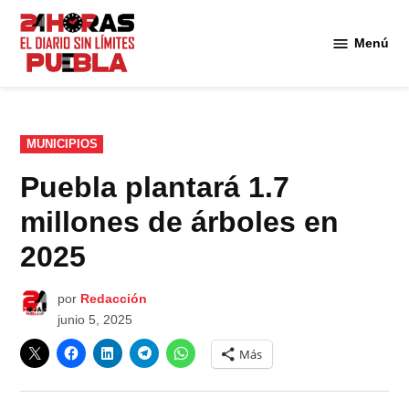
Saltar
al
Menú
Diario
contenido
24
Horas
Puebla
PUBLICADO
MUNICIPIOS
EN
Puebla plantará 1.7
millones de árboles en
2025
por
Redacción
junio 5, 2025
Más