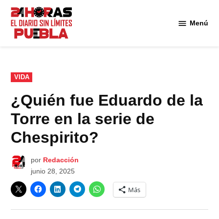
Saltar
al
Menú
Diario
contenido
24
Horas
Puebla
PUBLICADO
VIDA
EN
¿Quién fue Eduardo de la
Torre en la serie de
Chespirito?
por
Redacción
junio 28, 2025
Más