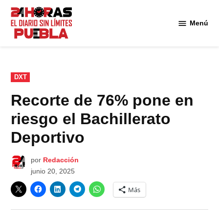
Saltar
al
Menú
Diario
contenido
24
Horas
Puebla
PUBLICADO
DXT
EN
Recorte de 76% pone en
riesgo el Bachillerato
Deportivo
por
Redacción
junio 20, 2025
Más