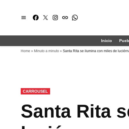
Saltar
al
Facebook
Twitter
Instagram
issuu
Whatsapp
contenido
Inicio
Pueb
Home
»
Minuto a minuto
»
Santa Rita se ilumina con miles de luciér
PUBLICADO
CARROUSEL
EN
Santa Rita s