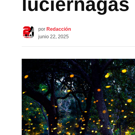
luciérnagas
por
Redacción
junio 22, 2025