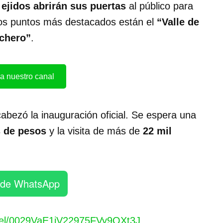
 ejidos abrirán sus puertas
al público para
los puntos más destacados están el
“Valle de
uchero”
.
a nuestro canal
abezó la inauguración oficial. Se espera una
s de pesos
y la visita de más de
22 mil
 de WhatsApp
nel/0029VaE1iV22975FVy9QXt3J