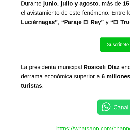
Durante
junio, julio y agosto
, más de
15
el avistamiento de este fenómeno. Entre 
Luciérnagas”
,
“Paraje El Rey”
y
“El Tr
Suscríbete 
La presidenta municipal
Rosiceli Díaz
enc
derrama económica superior a
6 millone
turistas
.
Canal
https://whatsapp.com/chan