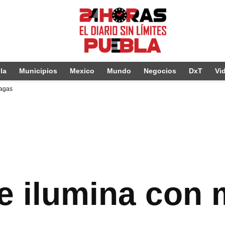
la
Municipios
Mexico
Mundo
Negocios
DxT
Vi
nagas
e ilumina con 