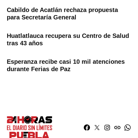
Cabildo de Acatlán rechaza propuesta
para Secretaría General
Huatlatlauca recupera su Centro de Salud
tras 43 años
Esperanza recibe casi 10 mil atenciones
durante Ferias de Paz
Facebook
Twitter
Instagram
issuu
What