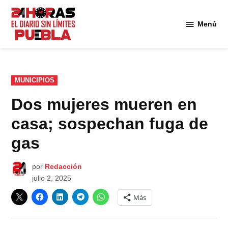
Saltar
al
Menú
Diario
contenido
24
Horas
Puebla
PUBLICADO
MUNICIPIOS
EN
Dos mujeres mueren en
casa; sospechan fuga de
gas
por
Redacción
julio 2, 2025
Más