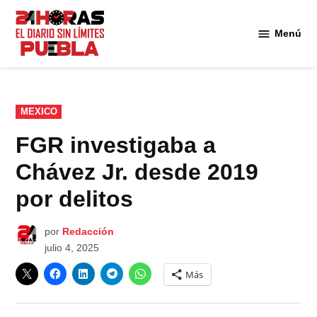
Saltar
al
Menú
Diario
contenido
24
Horas
Puebla
PUBLICADO
MEXICO
EN
FGR investigaba a
Chávez Jr. desde 2019
por delitos
por
Redacción
julio 4, 2025
Más