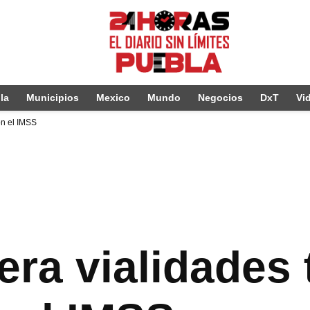
la
Municipios
Mexico
Mundo
Negocios
DxT
Vi
on el IMSS
ra vialidades 