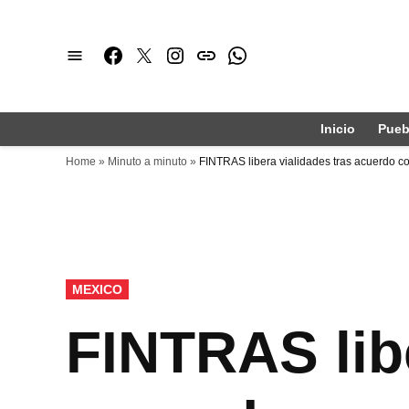
Saltar
al
Facebook
Twitter
Instagram
issuu
Whatsapp
contenido
Inicio
Pueb
Home
»
Minuto a minuto
»
FINTRAS libera vialidades tras acuerdo c
PUBLICADO
MEXICO
EN
FINTRAS libe