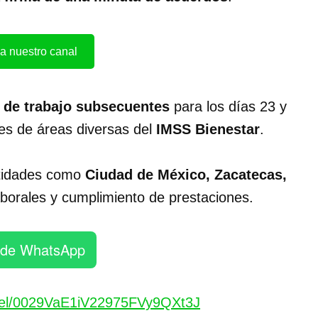
a nuestro canal
de trabajo subsecuentes
para los días 23 y
tes de áreas diversas del
IMSS Bienestar
.
ntidades como
Ciudad de México, Zacatecas,
aborales y cumplimiento de prestaciones.
 de WhatsApp
nel/0029VaE1iV22975FVy9QXt3J