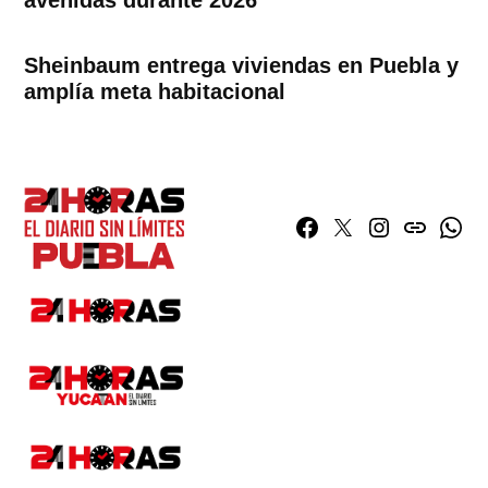
Sheinbaum entrega viviendas en Puebla y
amplía meta habitacional
Facebook
Twitter
Instagram
issuu
What