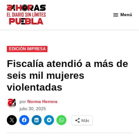
Saltar
al
Menú
Diario
contenido
24
Horas
Puebla
PUBLICADO
EDICIÓN IMPRESA
EN
Fiscalía atendió a más de
seis mil mujeres
violentadas
por
Norma Herrera
julio 30, 2025
Más