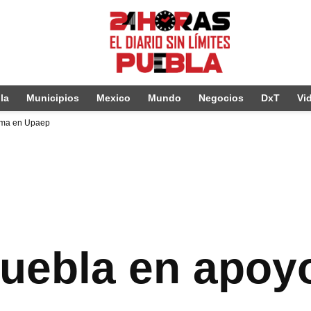
la
Municipios
Mexico
Mundo
Negocios
DxT
Vi
tima en Upaep
Puebla en apoy