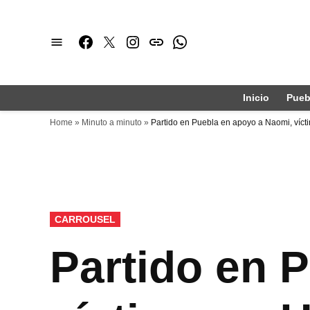
Saltar
al
Facebook
Twitter
Instagram
issuu
Whatsapp
contenido
Inicio
Pueb
Home
»
Minuto a minuto
»
Partido en Puebla en apoyo a Naomi, víc
PUBLICADO
CARROUSEL
EN
Partido en 