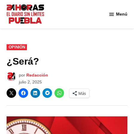
Saltar
al
Menú
Diario
contenido
24
Horas
Puebla
PUBLICADO
OPINIÓN
EN
¿Será?
por
Redacción
julio 2, 2025
Más