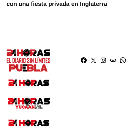
con una fiesta privada en Inglaterra
Facebook
Twitter
Instagram
issuu
What