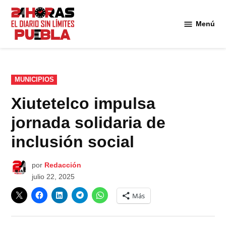
Saltar
al
Menú
Diario
contenido
24
Horas
Puebla
PUBLICADO
MUNICIPIOS
EN
Xiutetelco impulsa
jornada solidaria de
inclusión social
por
Redacción
julio 22, 2025
Más