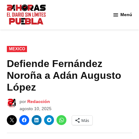
Saltar
al
Menú
Diario
contenido
24
Horas
Puebla
PUBLICADO
MEXICO
EN
Defiende Fernández
Noroña a Adán Augusto
López
por
Redacción
agosto 10, 2025
Más