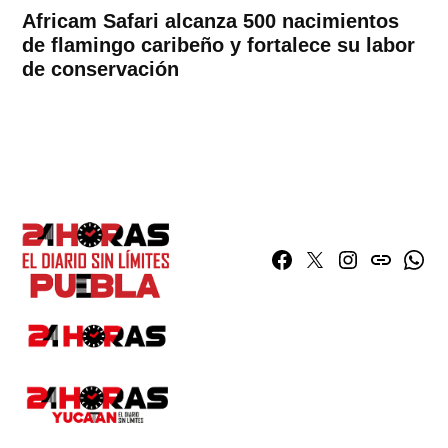
Africam Safari alcanza 500 nacimientos
de flamingo caribeño y fortalece su labor
de conservación
Facebook
Twitter
Instagram
issuu
What