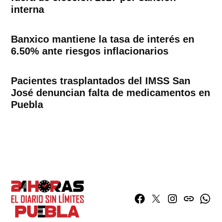
interna
Banxico mantiene la tasa de interés en
6.50% ante riesgos inflacionarios
Pacientes trasplantados del IMSS San
José denuncian falta de medicamentos en
Puebla
Facebook
Twitter
Instagram
issuu
What