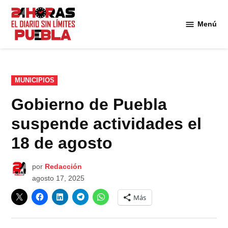
Saltar
al
Menú
Diario
contenido
24
Horas
Puebla
PUBLICADO
MUNICIPIOS
EN
Gobierno de Puebla
suspende actividades el
18 de agosto
por
Redacción
agosto 17, 2025
Más