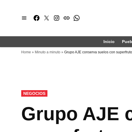
Saltar
al
Facebook
Twitter
Instagram
issuu
Whatsapp
contenido
Inicio
Pueb
Home
»
Minuto a minuto
»
Grupo AJE conserva suelos con superfrut
PUBLICADO
NEGOCIOS
EN
Grupo AJE c