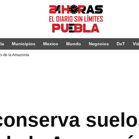
la
Municipios
Mexico
Mundo
Negocios
DxT
Vi
os de la Amazonía
onserva suelo