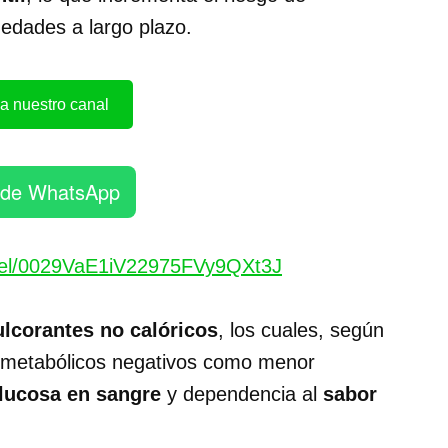
edades a largo plazo.
a nuestro canal
 de WhatsApp
nel/0029VaE1iV22975FVy9QXt3J
lcorantes no calóricos
, los cuales, según
s metabólicos negativos como menor
lucosa en sangre
y dependencia al
sabor