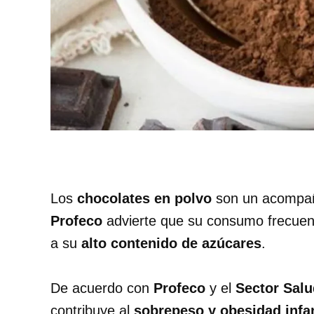
Los
chocolates en polvo
son un acompaña
Profeco
advierte que su consumo frecuent
a su
alto contenido de azúcares
.
De acuerdo con
Profeco
y el
Sector Sal
contribuye al
sobrepeso y obesidad infan