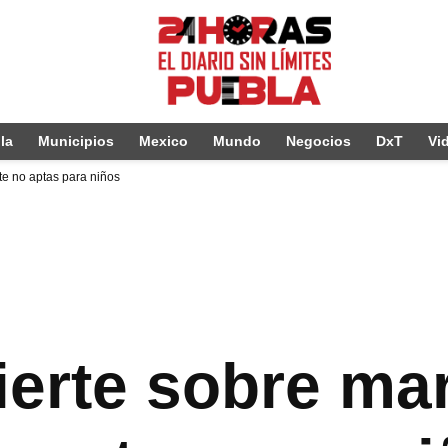
la
Municipios
Mexico
Mundo
Negocios
DxT
Vi
te no aptas para niños
ierte sobre ma