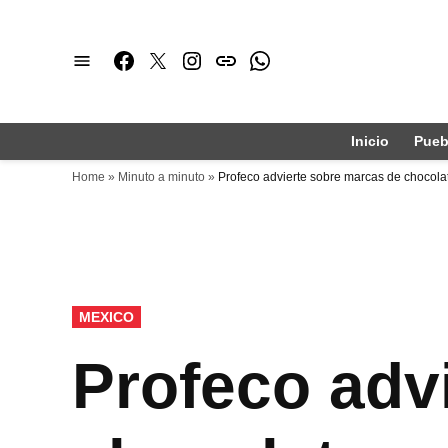
Saltar
al
Facebook
Twitter
Instagram
issuu
Whatsapp
contenido
Inicio
Pueb
Home
»
Minuto a minuto
»
Profeco advierte sobre marcas de chocola
PUBLICADO
MEXICO
EN
Profeco adv