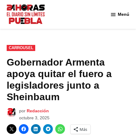
Saltar
al
Menú
Diario
contenido
24
Horas
Puebla
PUBLICADO
CARROUSEL
EN
Gobernador Armenta
apoya quitar el fuero a
legisladores junto a
Sheinbaum
por
Redacción
octubre 3, 2025
Más