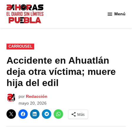
Saltar
al
Menú
Diario
contenido
24
Horas
Puebla
PUBLICADO
CARROUSEL
EN
Accidente en Ahuatlán
deja otra víctima; muere
hija del edil
por
Redacción
mayo 20, 2026
Más