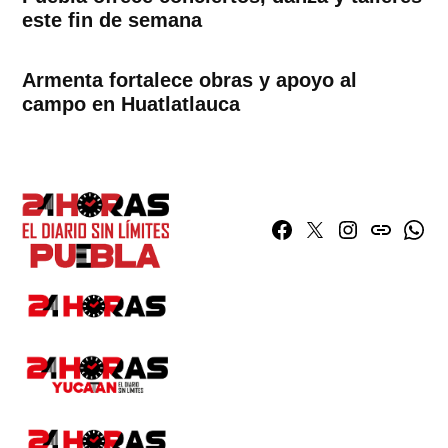
este fin de semana
Armenta fortalece obras y apoyo al
campo en Huatlatlauca
Facebook
Twitter
Instagram
issuu
What