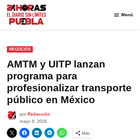
Saltar
al
Menú
Diario
contenido
24
Horas
Puebla
PUBLICADO
NEGOCIOS
EN
AMTM y UITP lanzan
programa para
profesionalizar transporte
público en México
por
Redacción
mayo 8, 2026
Más