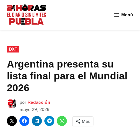
Saltar
al
Menú
Diario
contenido
24
Horas
Puebla
PUBLICADO
DXT
EN
Argentina presenta su
lista final para el Mundial
2026
por
Redacción
mayo 29, 2026
Más