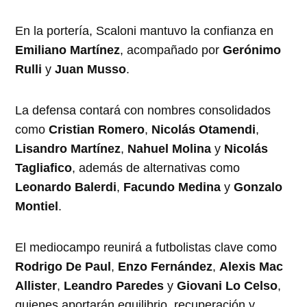
En la portería, Scaloni mantuvo la confianza en
Emiliano Martínez
, acompañado por
Gerónimo
Rulli
y
Juan Musso
.
La defensa contará con nombres consolidados
como
Cristian Romero
,
Nicolás Otamendi
,
Lisandro Martínez
,
Nahuel Molina
y
Nicolás
Tagliafico
, además de alternativas como
Leonardo Balerdi
,
Facundo Medina
y
Gonzalo
Montiel
.
El mediocampo reunirá a futbolistas clave como
Rodrigo De Paul
,
Enzo Fernández
,
Alexis Mac
Allister
,
Leandro Paredes
y
Giovani Lo Celso
,
quienes aportarán equilibrio, recuperación y