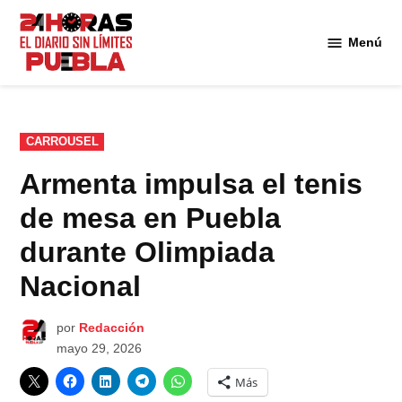
Saltar
al
Menú
Diario
contenido
24
Horas
Puebla
PUBLICADO
CARROUSEL
EN
Armenta impulsa el tenis
de mesa en Puebla
durante Olimpiada
Nacional
por
Redacción
mayo 29, 2026
Más