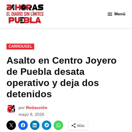
Saltar
al
Menú
Diario
contenido
24
Horas
Puebla
PUBLICADO
CARROUSEL
EN
Asalto en Centro Joyero
de Puebla desata
operativo y deja dos
detenidos
por
Redacción
mayo 8, 2026
Más