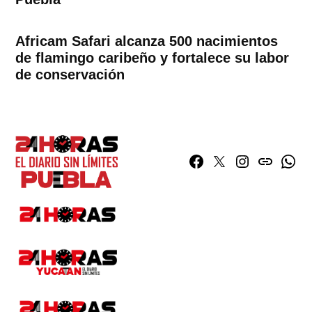
Africam Safari alcanza 500 nacimientos
de flamingo caribeño y fortalece su labor
de conservación
Facebook
Twitter
Instagram
issuu
What