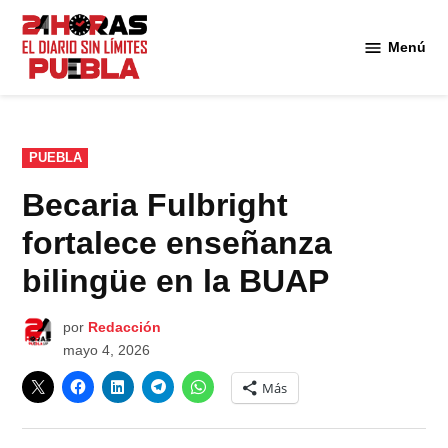
Saltar
al
Menú
Diario
contenido
24
Horas
Puebla
PUBLICADO
PUEBLA
EN
Becaria Fulbright
fortalece enseñanza
bilingüe en la BUAP
por
Redacción
mayo 4, 2026
Más