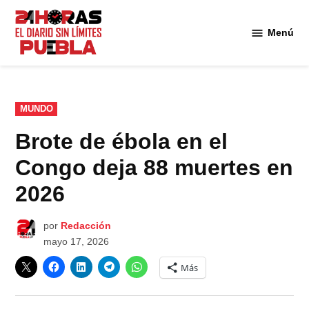
Saltar
al
Menú
Diario
contenido
24
Horas
Puebla
PUBLICADO
MUNDO
EN
Brote de ébola en el
Congo deja 88 muertes en
2026
por
Redacción
mayo 17, 2026
Más