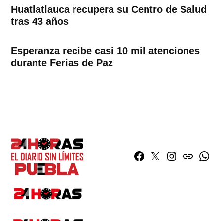
Huatlatlauca recupera su Centro de Salud
tras 43 años
Esperanza recibe casi 10 mil atenciones
durante Ferias de Paz
Facebook
Twitter
Instagram
issuu
What