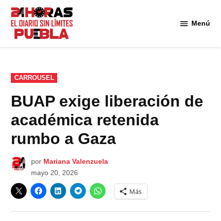
Saltar
al
Menú
Diario
contenido
24
Horas
Puebla
PUBLICADO
CARROUSEL
EN
BUAP exige liberación de
académica retenida
rumbo a Gaza
por
Mariana Valenzuela
mayo 20, 2026
Más