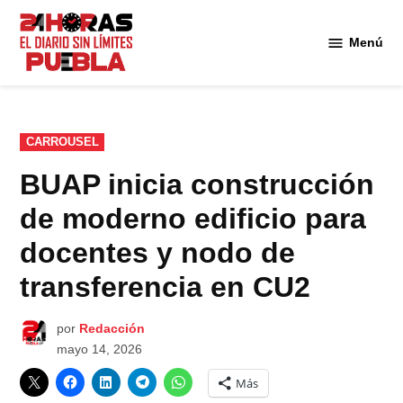
Saltar
al
Menú
Diario
contenido
24
Horas
Puebla
PUBLICADO
CARROUSEL
EN
BUAP inicia construcción
de moderno edificio para
docentes y nodo de
transferencia en CU2
por
Redacción
mayo 14, 2026
Más