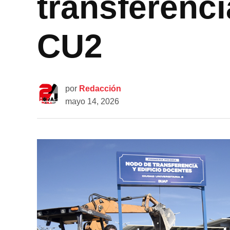
transferenci
CU2
por
Redacción
mayo 14, 2026