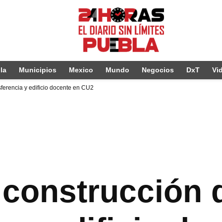
la
Municipios
Mexico
Mundo
Negocios
DxT
Vi
ferencia y edificio docente en CU2
 construcción 