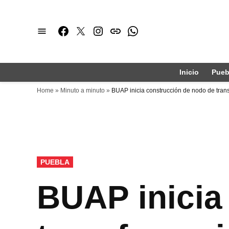
Saltar
al
Facebook
Twitter
Instagram
issuu
Whatsapp
contenido
Inicio
Pueb
Home
»
Minuto a minuto
»
BUAP inicia construcción de nodo de trans
PUBLICADO
PUEBLA
EN
BUAP inicia