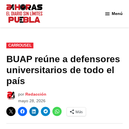
Saltar
al
Menú
Diario
contenido
24
Horas
Puebla
PUBLICADO
CARROUSEL
EN
BUAP reúne a defensores
universitarios de todo el
país
por
Redacción
mayo 28, 2026
Más